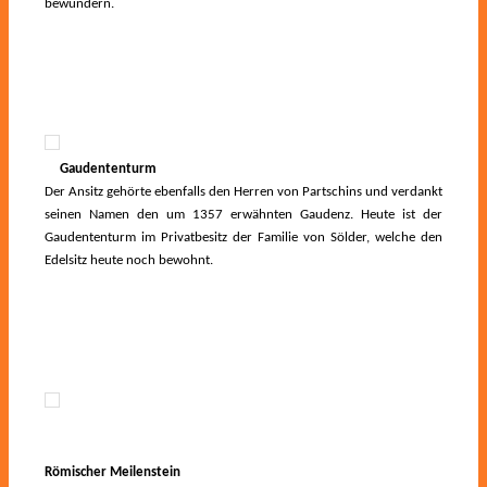
bewundern.
Der Ansitz, welcher im 12 Jh. erbaut wurde, ist heute im
Besitz der Nachkommen des Ritters Franz Ferdinand von und zu
Goldegg. Im Schlossgarten können Sie den bekannten 45m hohen
Mammutbaum bewundern.
Gaudententurm
Der Ansitz gehörte ebenfalls den Herren von Partschins und verdankt
seinen Namen den um 1357 erwähnten Gaudenz. Heute ist der
Gaudententurm im Privatbesitz der Familie von Sölder, welche den
Edelsitz heute noch bewohnt.
Römischer Meilenstein