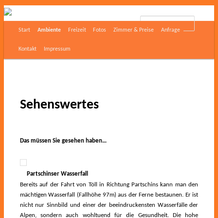
Suchen
Start
Ambiente
Freizeit
Fotos
Zimmer & Preise
Anfrage
Zum Inhalt wechseln
Zum sekundären Inhalt wechseln
Hauptmenü
Kontakt
Impressum
Sehenswertes
Das müssen Sie gesehen haben…
Partschinser Wasserfall
Bereits auf der Fahrt von Töll in Richtung Partschins kann man den
mächtigen Wasserfall (Fallhöhe 97m) aus der Ferne bestaunen. Er ist
nicht nur Sinnbild und einer der beeindruckensten Wasserfälle der
Alpen, sondern auch wohltuend für die Gesundheit. Die hohe