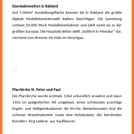
Eisenbahnwelten in Rabland
Auf 1.000m² Ausstellungsfläche können Sie in Rabland die größte
digitale Modelleisenbahnwelt Italiens besichtigen. Die Sammlung
umfasst 20.000 Stück Modelleisenbahnen und zählt somit sie zu der
größten Europas. Die Hauptattraktion stellt „Südtirol in Miniatur“ dar,
reichend vom Brenner bis Mals im Vinschgau.
Pfarrkirche St. Peter und Paul
Die Pfarrkirche wurde erstmals 1264 urkundlich erwähnt und dann
1502 im spätgotischen Stil umgebaut. Innen schmücken prächtige
Engels- und Heiligenskulpturen die Kirche. Bemerkenswert sind die
schönen Wandmalereien sowie eine Holzskulptur des berühmten
Künstlers Jörg Lederer aus Kaufbeuren.
mmmmmmkkjkljkljkl kljkljklj
kljkljkljkjmmmmmmmmmm